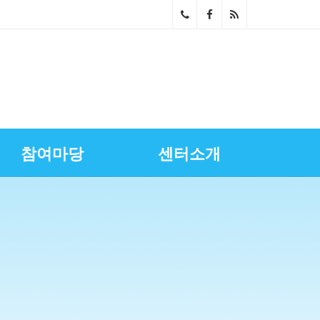
02-
268
0-
686
참여마당
센터소개
4~5
스마트상점기술보급
광명시금융서비스
센터장과의대화
영상자료실
업무소개
노란우산공제지원
골목상권상인회
찾아오시는길
상권정보
광명세일페스타
특화거리지원