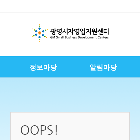
정보마당
알림마당
체지원
교육
변
스
경영환경개선지원
문서자료실
칭찬합니다
채용정보
E-러닝
CI
상권친화형도시조성사
정책금융서비스
사진자료실
구직자정보
제안합니다
연혁
업
연합회
보전
보
슈퍼바이저운영
자영업자컨설팅
장인대학멘토단
소상공인역량강화교육
지원
소상공인원스톱지원센
OOPS!
터