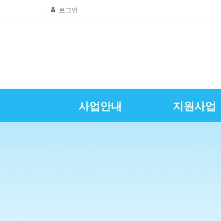
로그인
사업안내
지원사업
골목상권공동
창업및경영
질문 및 답
자영업뉴
공지사항
인사말
광명시소상공인
특례보증이차
자영업정
LED조명교체