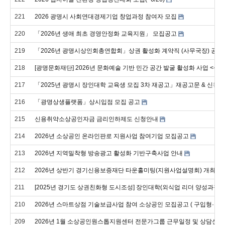
221
2026 광명시 사회연대경제기업 창업과정 참여자 모집
220
「2026년 생애 최초 경영안정화 교육지원」 모집공고
219
「2026년 광명시상인회총연합회」상권 활성화 계약직 (사무국장) 공개
218
[광명문화재단] 2026년 문화예술 기반 민간 공간 발굴 활성화 사업 <생
217
「2025년 광명시 장인대학 교육생 모집 3차 재공고」재공고문 & 신청서
216
「광명상생플랫폼」상시입점 모집 공고
215
신용취약소상공인자금 금리인하제도 신청안내
214
2026년 소상공인 온라인판로 지원사업 참여기업 모집공고
213
2026년 지역밀착형 방송광고 활성화 기반구축사업 안내
212
2026년 상반기 경기신용보증재단 타운홀미팅(지원사업설명회) 개최 안
211
[2025년 경기도 상권친화형 도시조성] 장인대학(외식업 리더 양성과정)
210
2026년 스마트상점 기술보급사업 참여 소상공인 모집공고 ( 구입형·렌탈
209
2026년 1월 소상공인원스톱지원센터 전문가그룹 근무일정 및 상담신