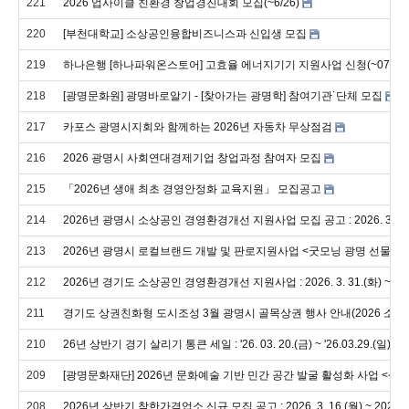
221
2026 업사이클 친환경 창업경진대회 모집(~6/26)
220
[부천대학교] 소상공인융합비즈니스과 신입생 모집
219
하나은행 [하나파워온스토어] 고효율 에너지기기 지원사업 신청(~07.02)
218
[광명문화원] 광명바로알기 - [찾아가는 광명학] 참여기관˙단체 모집
217
카포스 광명시지회와 함께하는 2026년 자동차 무상점검
216
2026 광명시 사회연대경제기업 창업과정 참여자 모집
215
「2026년 생애 최초 경영안정화 교육지원」 모집공고
214
2026년 광명시 소상공인 경영환경개선 지원사업 모집 공고 : 2026. 3. 25.(수
213
2026년 광명시 로컬브랜드 개발 및 판로지원사업 <굿모닝 광명 선물세
212
2026년 경기도 소상공인 경영환경개선 지원사업 : 2026. 3. 31.(화) ~ 2026
211
경기도 상권친화형 도시조성 3월 광명시 골목상권 행사 안내(2026 소
210
26년 상반기 경기 살리기 통큰 세일 : '26. 03. 20.(금) ~ '26.03.29.(일) 
209
[광명문화재단] 2026년 문화예술 기반 민간 공간 발굴 활성화 사업 <생
208
2026년 상반기 착한가격업소 신규 모집 공고 : 2026. 3. 16.(월) ~ 2026. 3.