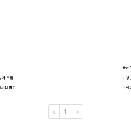
글쓴
상자 모집
고경
원사업 공고
오현
1