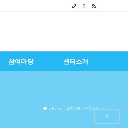
02-
268
0-
686
참여마당
센터소개
4~5
스마트상점기술보급
광명시금융서비스
센터장과의대화
영상자료실
업무소개
노란우산공제지원
골목상권상인회
찾아오시는길
상권정보
광명세일페스타
특화거리지원
Home
알림마당
공지사항