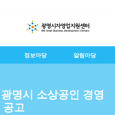
정보마당
알림마당
체지원
교육
변
스
경영환경개선지원
문서자료실
칭찬합니다
채용정보
E-러닝
CI
상권친화형도시조성사
정책금융서비스
사진자료실
구직자정보
제안합니다
연혁
업
연합회
보전
보
슈퍼바이저운영
자영업자컨설팅
장인대학멘토단
소상공인역량강화교육
년 광명시 소상공인 경영
지원
소상공인원스톱지원센
 공고
터