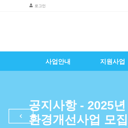
로그인
사업안내
지원사업
골목상권공동
창업및경영
질문 및 답
자영업뉴
공지사항
인사말
광명시소상공인
특례보증이차
자영업정
공지사항 - 2025
LED조명교체
환경개선사업 모집