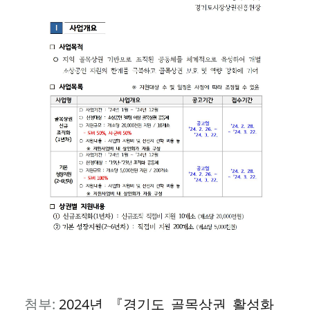
첨부:
2024년_『경기도_골목상권_활성화_