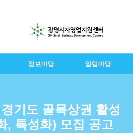
정보마당
알림마당
체지원
교육
변
스
경영환경개선지원
문서자료실
칭찬합니다
채용정보
E-러닝
CI
상권친화형도시조성사
정책금융서비스
사진자료실
구직자정보
제안합니다
연혁
업
연합회
보전
보
슈퍼바이저운영
자영업자컨설팅
장인대학멘토단
소상공인역량강화교육
년 경기도 골목상권 활성
지원
소상공인원스톱지원센
화, 특성화) 모집 공고
터