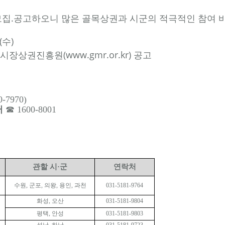
 모집.공고하오니 많은 골목상권과 시군의 적극적인 참여 
.(수)
기도시장상권진흥원(www.gmr.or.kr) 공고
7970)
터
☎
1600-8001
관할 시
·
군
연락처
수원
,
군포
,
의왕
,
용인
,
과천
031-5181-9764
화성
,
오산
031-5181-9804
평택
,
안성
031-5181-9803