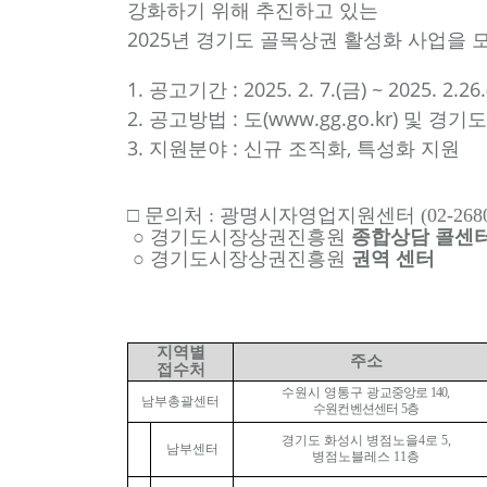
강화하기 위해 추진하고 있는
2025년 경기도 골목상권 활성화 사업을
1. 공고기간 : 2025. 2. 7.(금) ~ 2025. 2.26
2. 공고방법 : 도(www.gg.go.kr) 및 경
3. 지원분야 : 신규 조직화, 특성화 지원
□
문의처 : 광명시자영업지원센터 (02-2680-
○
경기도시장상권진흥원
종합상담 콜센
○
경기도시장상권진흥원
권역 센터
지역별
주소
접수처
수원시 영통구
광교중앙로
140,
남부총괄센터
수원컨벤션센터
5
층
경기도 화성시 병점노을
4
로
5,
남부센터
병점노블레스
11
층