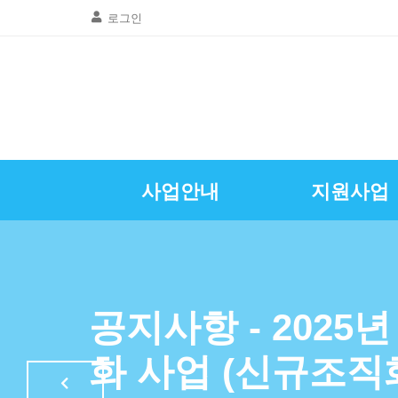
로그인
사업안내
지원사업
골목상권공동
창업및경영
질문 및 답
자영업뉴
공지사항
인사말
광명시소상공인
특례보증이차
자영업정
공지사항 - 2025
LED조명교체
화 사업 (신규조직