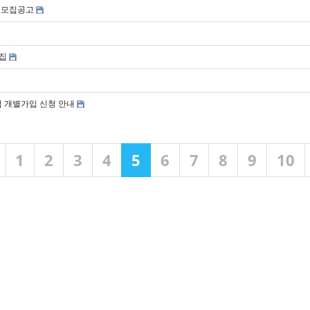
업 모집공고
모집
 개별가입 신청 안내
1
2
3
4
5
6
7
8
9
10