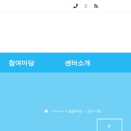
02-
268
0-
686
참여마당
센터소개
4~5
스마트상점기술보급
광명시금융서비스
센터장과의대화
영상자료실
업무소개
노란우산공제지원
골목상권상인회
찾아오시는길
상권정보
광명세일페스타
특화거리지원
Home
알림마당
공지사항