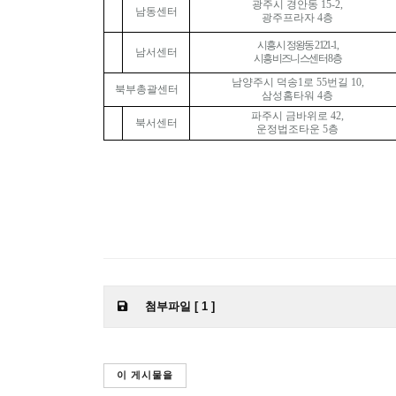
광주시 경안동
15-2,
남동센터
광주프라자
4
층
시흥시 정왕동
2121-1,
남서센터
시흥비즈니스센터
8
층
남양주시 덕송
1
로
55
번길
10,
북부총괄센터
삼성홈타워
4
층
파주시 금바위로
42,
북서센터
운정법조타운
5
층
첨부파일 [ 1 ]
이 게시물을