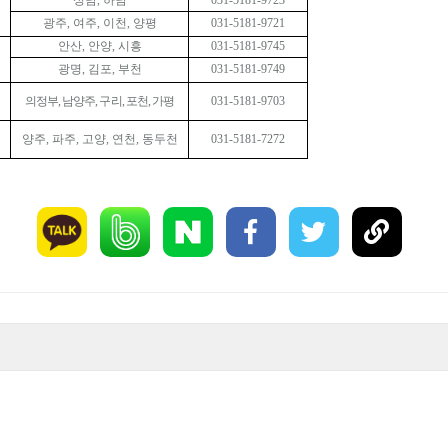
성남
,
하남
031-5181-9723
광주
,
여주
,
이천
,
양평
031-5181-9721
안산
,
안양
,
시흥
031-5181-9745
광명
,
김포
,
부천
031-5181-9749
의정부
,
남양주
,
구리
,
포천
,
가평
031-5181-9703
양주
,
파주
,
고양
,
연천
,
동두천
031-5181-7272