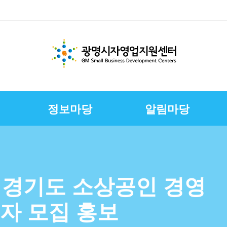
정보마당
알림마당
체지원
교육
변
스
경영환경개선지원
문서자료실
칭찬합니다
채용정보
E-러닝
CI
상권친화형도시조성사
정책금융서비스
사진자료실
구직자정보
제안합니다
연혁
업
연합회
보전
보
슈퍼바이저운영
자영업자컨설팅
장인대학멘토단
소상공인역량강화교육
년 경기도 소상공인 경영
지원
소상공인원스톱지원센
자 모집 홍보
터