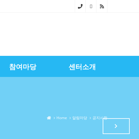
02-
268
0-
686
참여마당
센터소개
4~5
스마트상점기술보급
광명시금융서비스
센터장과의대화
영상자료실
업무소개
노란우산공제지원
골목상권상인회
찾아오시는길
상권정보
광명세일페스타
특화거리지원
Home
알림마당
공지사항