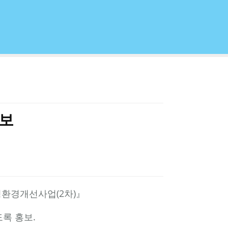
홍보
환경개선사업(2차)』
록 홍보.