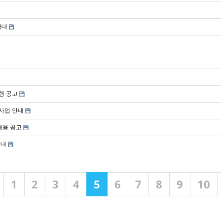
확대
행 공고
사업 안내
채용 공고
안내
1
2
3
4
5
6
7
8
9
10