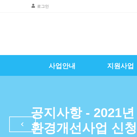
로그인
사업안내
지원사업
골목상권공동
창업및경영
질문 및 답
자영업뉴
공지사항
인사말
광명시소상공인
특례보증이차
자영업정
공지사항 - 2021
LED조명교체
환경개선사업 신청