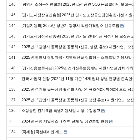
146
[광명시 소상공인연합회] 2025년 소상공인 SOS 응급클리닉 모집공고
145
[경기도시장상권진흥원] 2025년 경기도소상공인경영환경개선 지원사업
144
[기업지원과] 2025년 상반기 광명시 착한가격업소 신규모집
143
[경기도시장상권진흥원] 2025년 경기도 연대상권 육성지원 모집공고
142
2025년 「광명시 골목상권 공동체 (신규, 성장, 홍보) 지원사업」모집 
141
2025년 광명시 창업자금 - 지역혁신을 창출하는 스타트업 지원사업 공
140
[경기신용보증재단] 2025년 경기신용보증재단 지원사업설명회 개최
139
전국 사업자 현황 (2024년 11월 기준 14개 업태 성별 연령별 존속연수별
138
2025년 경기도 골목상권 활성화 사업 (신규조직화, 특성화) 모집 공고 
137
2025년 「광명시 골목상권 공동체 (신규.성장.홍보) 지원사업」 모집 공
136
소상공인 전기요금 특별지원사업 시행 수정공고
»
2024년 광명 세일페스타 참여 단체 및 상인회별 현황
134
[국세청] 국선대리인 제도