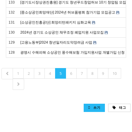
133
[경기도시장상권진흥원] 경기도 청년푸드창업허브 10기 창업팀 모집
132
[중소상공인희망재단] 2024년 허브품평회 참가기업 모집공고
131
[소상공인진흥공단] 희망리턴패키지 심화교육
130
2024년 경기도 소상공인 채무조정 폐업지원 사업모집
129
[고용노동부]2024 청년일자리도약장려금 사업
128
광명시 수해피해 소상공인 풍수해보험 가입지원사업 개별가입 신청 안
1
2
3
4
5
6
7
8
9
10
쓰기
태그