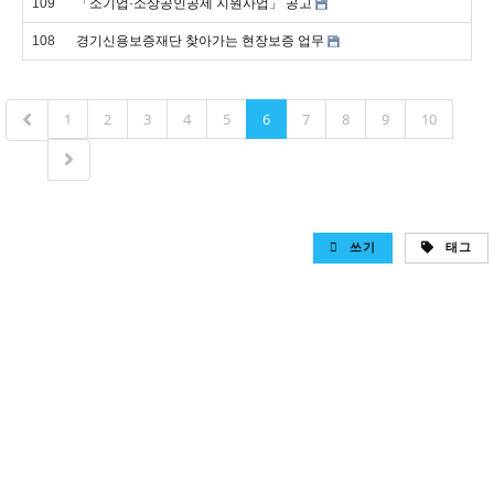
109
「소기업·소상공인공제 지원사업」 공고
108
경기신용보증재단 찾아가는 현장보증 업무
1
2
3
4
5
6
7
8
9
10
쓰기
태그