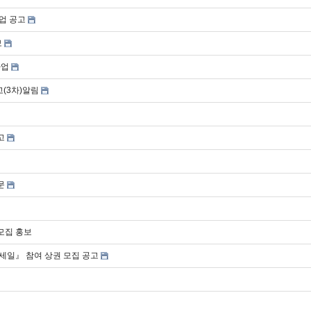
업 공고
보
사업
고(3차)알림
고
문
모집 홍보
세일』 참여 상권 모집 공고