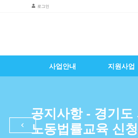
로그인
사업안내
지원사업
골목상권공동
창업및경영
질문 및 답
자영업뉴
공지사항
인사말
광명시소상공인
특례보증이차
자영업정
공지사항 - 경기도
LED조명교체
노동법률교육 신청