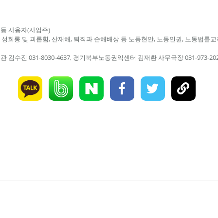
 등 사용자(사업주)
괴롭힘, 산재해, 퇴직과 손해배상 등 노동현안, 노동인권, 노동법률교
내 성희롱 및
수진 031-8030-4637, 경기북부노동권익센터 김재환 사무국장 031-973-202