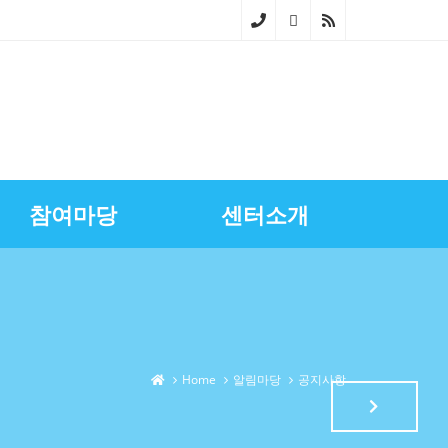
02-
268
0-
686
참여마당
센터소개
4~5
스마트상점기술보급
광명시금융서비스
센터장과의대화
영상자료실
업무소개
노란우산공제지원
골목상권상인회
찾아오시는길
상권정보
광명세일페스타
특화거리지원
Home
알림마당
공지사항