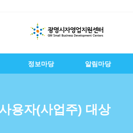
정보마당
알림마당
체지원
교육
변
스
경영환경개선지원
문서자료실
칭찬합니다
채용정보
E-러닝
CI
상권친화형도시조성사
정책금융서비스
사진자료실
구직자정보
제안합니다
연혁
업
연합회
보전
보
슈퍼바이저운영
자영업자컨설팅
장인대학멘토단
소상공인역량강화교육
 사용자(사업주) 대상
지원
소상공인원스톱지원센
터