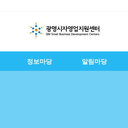
정보마당
알림마당
체지원
교육
변
스
경영환경개선지원
문서자료실
칭찬합니다
채용정보
E-러닝
CI
상권친화형도시조성사
정책금융서비스
사진자료실
구직자정보
제안합니다
연혁
업
연합회
보전
보
슈퍼바이저운영
자영업자컨설팅
장인대학멘토단
소상공인역량강화교육
지원
소상공인원스톱지원센
터