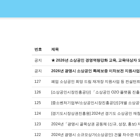
번호
제목
공지
★ 2026년 소상공인 경영역량강화 교육, 교육대상자 
공지
2026년 광명시 소상공인 특례보증 이차보전 지원사업
127
폐업 소상공인 희망 드림 재개장 지원사업 등 컨설턴트
126
[소상공인시장진흥공단] 「소상공인 O2O 플랫폼 진
125
[중소벤처기업부/소상공인시장진흥공단] [개별 소상공인
124
[경기도시장상권진흥원] 2024년 경기도 소상공인 재
123
2024년「광명시 골목상권 공동체 (신규, 성장, 홍보
122
2024년 광명시 소규모상가(소상공인) 건물 차수판 