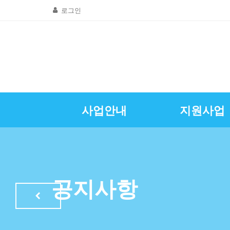
로그인
사업안내
지원사업
골목상권공동
창업및경영
질문 및 답
자영업뉴
공지사항
인사말
광명시소상공인
특례보증이차
자영업정
공지사항
LED조명교체