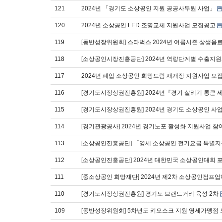
121
2024년 「경기도 소상공인 지원 공공사무원 사업」
120
2024년 소상공인 LED 조명교체 지원사업 모집공고
119
[동반성장위원회] 스타벅스 2024년 여름시즌 상생음
118
[소상공인시장진흥공단] 2024년 역량단계별 수출지
117
2024년 폐업 소상공인 희망드림 재개장 지원사업 모
116
[경기도시장상권진흥원] 2024년『경기 살리기 통큰 
115
[경기도시장상권진흥원] 2024년 경기도 소상공인 
114
[경기관광공사] 2024년 경기노포 활성화 지원사업 참
113
[소상공인진흥공단] 「영세 소상공인 전기요금 특별
112
[소상공인진흥공단] 2024년 대한민국 소상공인대회 
111
[중소상공인 희망재단] 2024년 제2차 소상공인점프업
110
[경기도시장상권진흥원] 경기도 브랜드거리 육성 2차
109
[동반성장위원회] 5차년도 키오스크 지원 영세가맹점