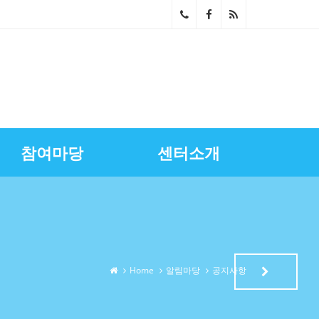
02-
268
0-
686
참여마당
센터소개
4~5
스마트상점기술보급
광명시금융서비스
센터장과의대화
영상자료실
업무소개
노란우산공제지원
골목상권상인회
찾아오시는길
상권정보
광명세일페스타
특화거리지원
Home
알림마당
공지사항