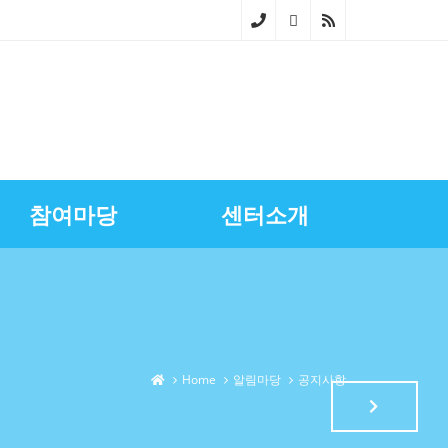
02-
268
0-
686
참여마당
센터소개
4~5
스마트상점기술보급
광명시금융서비스
센터장과의대화
영상자료실
업무소개
노란우산공제지원
골목상권상인회
찾아오시는길
상권정보
광명세일페스타
특화거리지원
Home
알림마당
공지사항