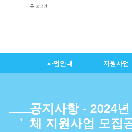
로그인
사업안내
지원사업
골목상권공동
창업및경영
질문 및 답
자영업뉴
공지사항
인사말
광명시소상공인
특례보증이차
자영업정
공지사항 - 2024
LED조명교체
체 지원사업 모집