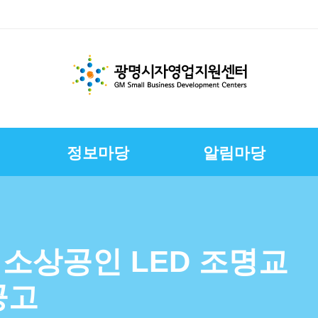
정보마당
알림마당
체지원
교육
변
스
경영환경개선지원
문서자료실
칭찬합니다
채용정보
E-러닝
CI
상권친화형도시조성사
정책금융서비스
사진자료실
구직자정보
제안합니다
연혁
업
연합회
보전
보
슈퍼바이저운영
자영업자컨설팅
장인대학멘토단
소상공인역량강화교육
년 소상공인 LED 조명교
지원
소상공인원스톱지원센
공고
터