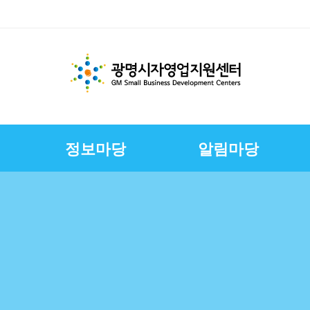
정보마당
알림마당
체지원
교육
변
스
경영환경개선지원
문서자료실
칭찬합니다
채용정보
E-러닝
CI
상권친화형도시조성사
정책금융서비스
사진자료실
구직자정보
제안합니다
연혁
업
연합회
보전
보
슈퍼바이저운영
자영업자컨설팅
장인대학멘토단
소상공인역량강화교육
지원
소상공인원스톱지원센
터