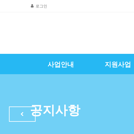
로그인
사업안내
지원사업
골목상권공동
창업및경영
질문 및 답
자영업뉴
공지사항
인사말
광명시소상공인
특례보증이차
자영업정
공지사항
LED조명교체