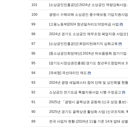
101
[소상공인진흥공단] 2024년 소상공인 역량강화사업
100
광명시 수해피해 소상공인 풍수해보험 가입지원사업
99
[고용노동부]2024 청년일자리도약장려금 사업
98
2024년 경기도 소상공인 채무조정 폐업지원 사업모
97
[소상공인진흥공단] 희망리턴패키지 심화교육
96
[중소상공인희망재단] 2024년 허브품평회 참가기업
95
[경기도시장상권진흥원] 경기도 청년푸드창업허브 1
94
[국세청] 국선대리인 제도
93
2024년 광명 세일페스타 참여 단체 및 상인회별 현
92
소상공인 전기요금 특별지원사업 시행 수정공고
91
2025년 「광명시 골목상권 공동체 (신규.성장.홍보
90
2025년 경기도 골목상권 활성화 사업 (신규조직화, 
89
전국 사업자 현황 (2024년 11월 기준 14개 업태 