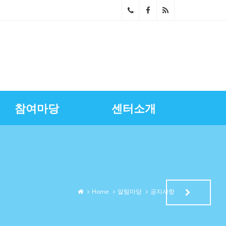
02-
268
0-
686
참여마당
센터소개
4~5
스마트상점기술보급
광명시금융서비스
센터장과의대화
영상자료실
업무소개
노란우산공제지원
골목상권상인회
찾아오시는길
상권정보
광명세일페스타
특화거리지원
Home
알림마당
공지사항