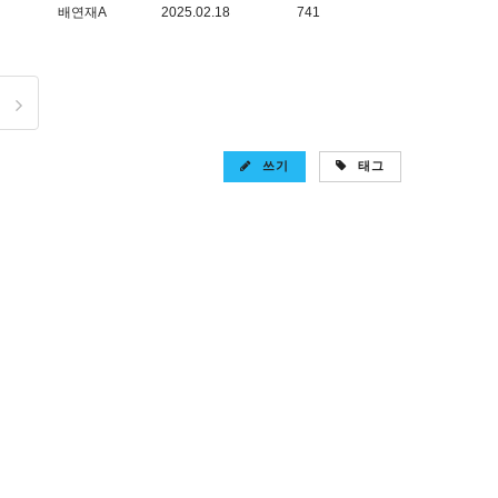
배연재A
2025.02.18
741
쓰기
태그