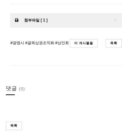
첨부파일 [ 1 ]
#광명시
#골목상권조직화
#상인회
이 게시물을
목록
댓글
(0)
목록