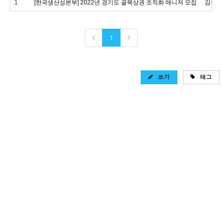
1
[한국생산성본부] 2022년 경기도 골목상권 조직화 매니저 모집
김하
1
쓰기
태그