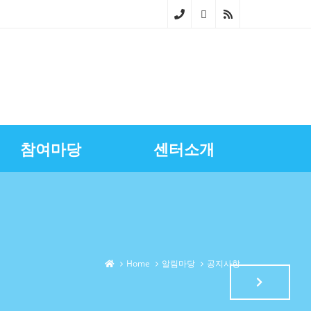
02-
268
0-
686
참여마당
센터소개
4~5
스마트상점기술보급
광명시금융서비스
센터장과의대화
영상자료실
업무소개
노란우산공제지원
골목상권상인회
찾아오시는길
상권정보
광명세일페스타
특화거리지원
Home
알림마당
공지사항