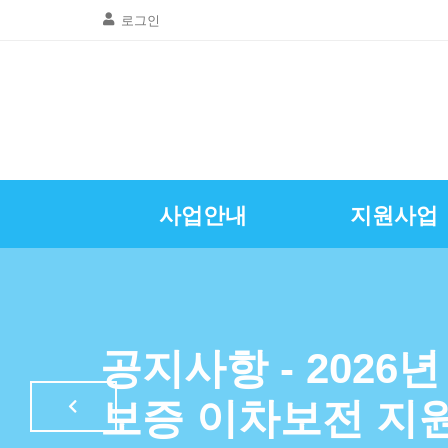
로그인
사업안내
지원사업
골목상권공동
창업및경영
질문 및 답
자영업뉴
공지사항
인사말
광명시소상공인
특례보증이차
자영업정
공지사항 - 2026
LED조명교체
보증 이차보전 지