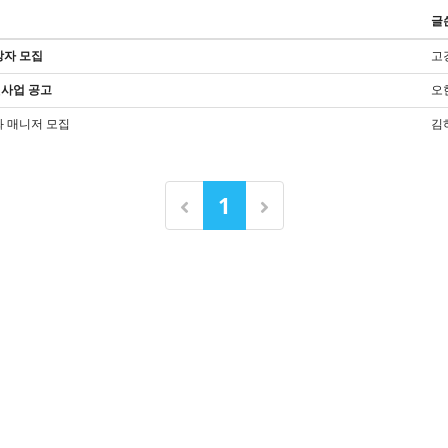
글
상자 모집
고
원사업 공고
오
화 매니저 모집
김
1