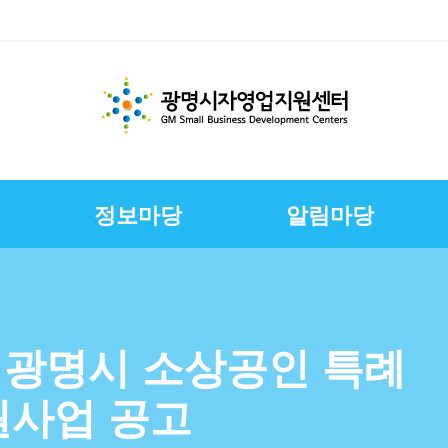
정보마당
알림마당
체지원
교육
변
스
경영환경개선지원
문서자료실
칭찬합니다
채용정보
E-러닝
CI
상권친화형도시조성사
정책금융서비스
사진자료실
구직자정보
제안합니다
연혁
업
연합회
보전
보
슈퍼바이저운영
자영업자컨설팅
장인대학멘토단
소상공인역량강화교육
년 광명시 소상공인 특례
지원
소상공인원스톱지원센
원사업 공고
터