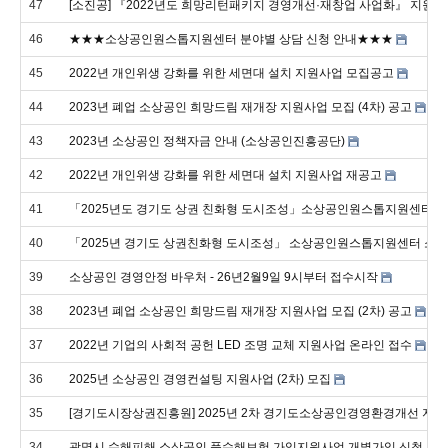
47
[소진공] 『2022년도 희망리턴패키지 경영개선·재창업 사업화』 지원대
46
★★★소상공인원스톱지원센터 분야별 상담 신청 안내★★★
45
2022년 개인위생 강화를 위한 세면대 설치 지원사업 모집공고
44
2023년 폐업 소상공인 희망드림 재개장 지원사업 모집 (4차) 공고
43
2023년 소상공인 정책자금 안내 (소상공인진흥공단)
42
2022년 개인위생 강화를 위한 세면대 설치 지원사업 재공고
41
「2025년도 경기도 상권 친화형 도시조성」소상공인원스톱지원센터 전문
40
「2025년 경기도 상권친화형 도시조성」 소상공인원스톱지원센터 소상
39
소상공인 경영안정 바우처 - 26년2월9일 9시부터 접수시작
38
2023년 폐업 소상공인 희망드림 재개장 지원사업 모집 (2차) 공고
37
2022년 기업의 사회적 공헌 LED 조명 교체 지원사업 온라인 접수
36
2025년 소상공인 경영컨설팅 지원사업 (2차) 모집
35
[경기도시장상권진흥원] 2025년 2차 경기도소상공인경영환경개선 지원
34
광명시 수해피해 소상공인 풍수해보험 가입지원사업 개별가입 신청 안