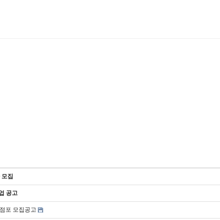
 모집
업 공고
여점포 모집공고