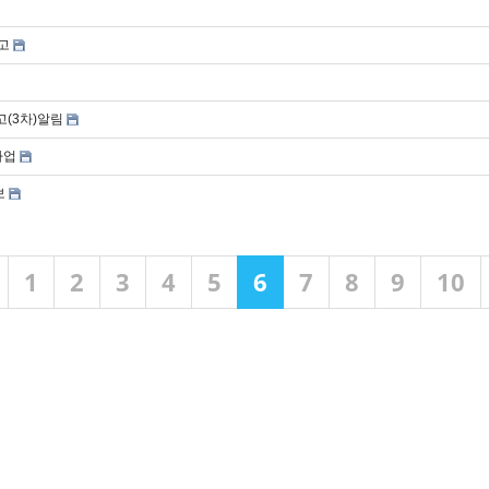
고
고(3차)알림
사업
보
1
2
3
4
5
6
7
8
9
10