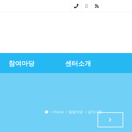
02-
268
0-
686
참여마당
센터소개
4~5
스마트상점기술보급
광명시금융서비스
센터장과의대화
영상자료실
업무소개
노란우산공제지원
골목상권상인회
찾아오시는길
상권정보
광명세일페스타
특화거리지원
Home
알림마당
공지사항