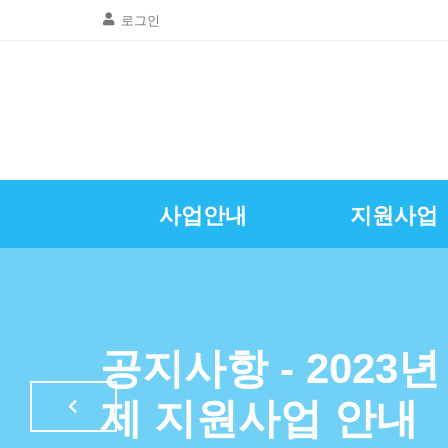
로그인
사업안내
지원사업
골목상권공동
창업및경영
질문 및 답
자영업뉴
공지사항
인사말
광명시소상공인
특례보증이차
자영업정
공지사항 - 202
LED조명교체
제 지원사업 안내