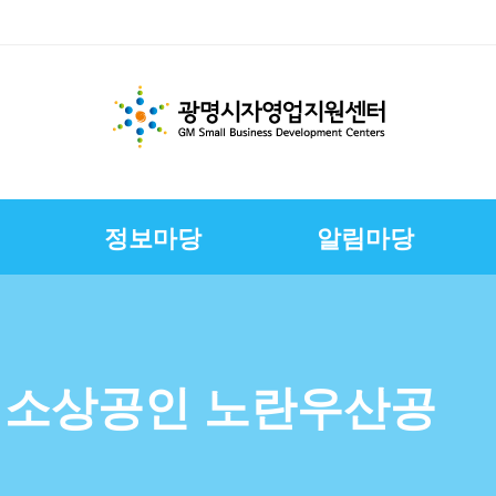
정보마당
알림마당
체지원
교육
변
스
경영환경개선지원
문서자료실
칭찬합니다
채용정보
E-러닝
CI
상권친화형도시조성사
정책금융서비스
사진자료실
구직자정보
제안합니다
연혁
업
연합회
보전
보
슈퍼바이저운영
자영업자컨설팅
장인대학멘토단
소상공인역량강화교육
3년 소상공인 노란우산공
지원
소상공인원스톱지원센
터