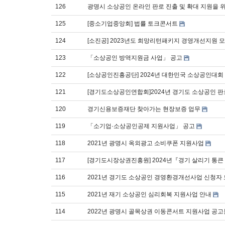
126
광명시 소상공인 온라인 판로 진출 및 확대 지원을 위
125
[중소기업중앙회] 법률 토크콘서트
124
[소진공] 2023년도 희망리턴패키지 경영개선지원 
123
「소상공인 방역지원금 사업」 공고
122
[소상공인진흥공단] 2024년 대한민국 소상공인대회
121
[경기도소상공인연합회]2024년 경기도 소상공인 
120
경기신용보증재단 찾아가는 현장보증 업무
119
「소기업·소상공인공제 지원사업」 공고
118
2021년 광명시 옥외광고 소비쿠폰 지원사업
117
[경기도시장상권진흥원] 2024년『경기 살리기 통큰
116
2021년 경기도 소상공인 경영환경개선사업 신청자 
115
2021년 재기 소상공인 심리회복 지원사업 안내
114
2022년 광명시 골목상권 이동콘서트 지원사업 공고