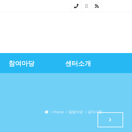
02-
268
0-
686
참여마당
센터소개
4~5
스마트상점기술보급
광명시금융서비스
센터장과의대화
영상자료실
업무소개
노란우산공제지원
골목상권상인회
찾아오시는길
상권정보
광명세일페스타
특화거리지원
Home
알림마당
공지사항