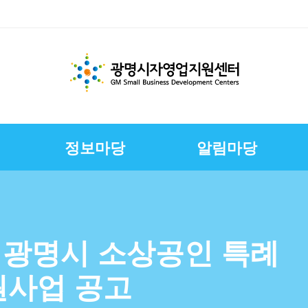
정보마당
알림마당
체지원
교육
변
스
경영환경개선지원
문서자료실
칭찬합니다
채용정보
E-러닝
CI
상권친화형도시조성사
정책금융서비스
사진자료실
구직자정보
제안합니다
연혁
업
연합회
보전
보
슈퍼바이저운영
자영업자컨설팅
장인대학멘토단
소상공인역량강화교육
년 광명시 소상공인 특례
지원
소상공인원스톱지원센
원사업 공고
터