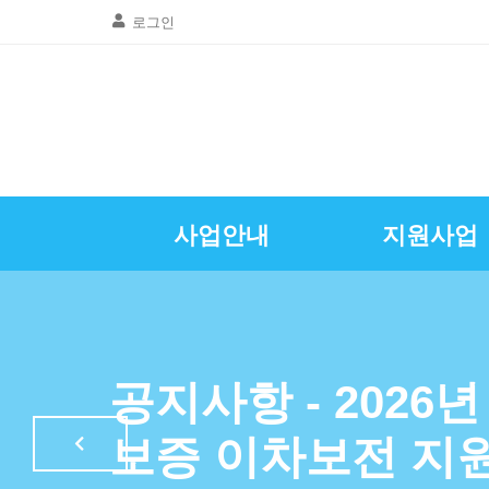
로그인
사업안내
지원사업
골목상권공동
창업및경영
질문 및 답
자영업뉴
공지사항
인사말
광명시소상공인
특례보증이차
자영업정
공지사항 - 2026
LED조명교체
보증 이차보전 지