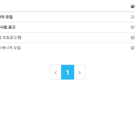
글
상자 모집
고
원사업 공고
오
업 모집공고
김
화 매니저 모집
김
1