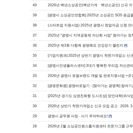
40
2026년 백년소상공인(백년가게ㆍ백년소공인) 신규 지정 모집 공
39
[광명시 소상공인연합회] 2025년 소상공인 SOS 응
38
(스타트업 지원사업) 2025년 광명시 창업자금 신청 안
37
2025년 "광명시 지역공동체 자산화 사업" 찾아가는 
36
2025년 제3회 다함께 광명해요 건강걷기 챌린지
35
[기업지원과] 2025년 상반기 광명시 착한가격업소 신
34
[광명시인생플러스센터] 3대가 행복한 우리집 자산관리
33
2026년 광명시 로컬브랜드 개발 및 판로지원사업 <굿
32
[광명문화원] 광명바로알기 - [찾아가는 광명학] 참여기
31
[2025년 경기도 상권친화형 도시조성] 장인대학(외식
30
2026년 상반기 착한가격업소 신규 모집 공고 : 2026. 3. 16.(
29
광명시 공무원 사칭 · 사기 주의하세요!
28
2026년 2월 소상공인원스톱지원센터 전문가그룹 근무일정 및