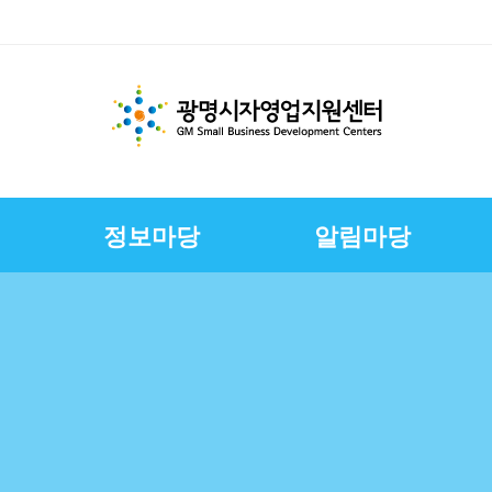
정보마당
알림마당
체지원
교육
변
스
경영환경개선지원
문서자료실
칭찬합니다
채용정보
E-러닝
CI
상권친화형도시조성사
정책금융서비스
사진자료실
구직자정보
제안합니다
연혁
업
연합회
보전
보
슈퍼바이저운영
자영업자컨설팅
장인대학멘토단
소상공인역량강화교육
지원
소상공인원스톱지원센
터