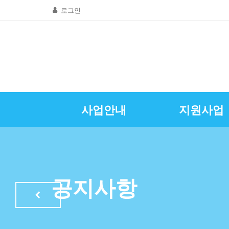
로그인
사업안내
지원사업
골목상권공동
창업및경영
질문 및 답
자영업뉴
공지사항
인사말
광명시소상공인
특례보증이차
자영업정
공지사항
LED조명교체