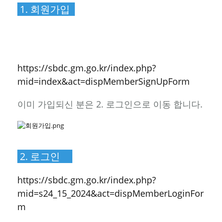
1. 회원가입
https://sbdc.gm.go.kr/index.php?
mid=index&act=dispMemberSignUpFor
m
https://sbdc.gm.go.kr/index.php?
mid=index&act=dispMemberSignUpForm
이미 가입되신 분은 2. 로그인으로 이동 합니다.
2. 로그인
https://sbdc.gm.go.kr/index.php?
mid=s24_15_2024&act=dispMemberLoginFor
m