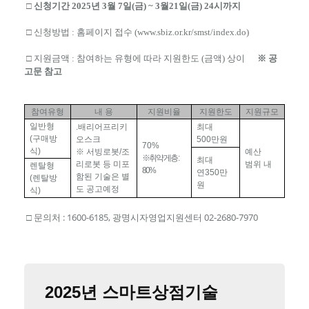
□ 신청기간 2025년 3월 7일(금) ~ 3월21일(금) 24시까지
□ 신청방법 : 홈페이지 접수 (www.sbiz.or.kr/smst/index.do)
공
□ 지원금액 : 참여하는 유형에 따라 지원한도 (금액) 상이
※
고문 참고
참여유형
내 용
지원비율
지원한도
지원규모
일반형
.
배리어프리키
최대
(
구매방
오스크
500
만원
70%
식
)
※
서빙로봇
/
조
예산
※
취약게층
:
최대
리로봇 등 미포
범위 내
렌탈형
80%
연
350
만
함된 기술은 별
(
렌탈방
원
도 공고예정
식
)
문의처 : 1600-6185, 광명시자영업지원센터 02-2680-7970
□
2025년 스마트상점기술