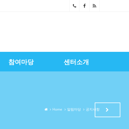
02-
268
0-
686
참여마당
센터소개
4~5
스마트상점기술보급
광명시금융서비스
센터장과의대화
영상자료실
업무소개
노란우산공제지원
골목상권상인회
찾아오시는길
상권정보
광명세일페스타
특화거리지원
Home
알림마당
공지사항