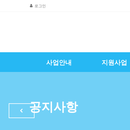
로그인
사업안내
지원사업
골목상권공동
창업및경영
질문 및 답
자영업뉴
공지사항
인사말
광명시소상공인
특례보증이차
자영업정
공지사항
LED조명교체