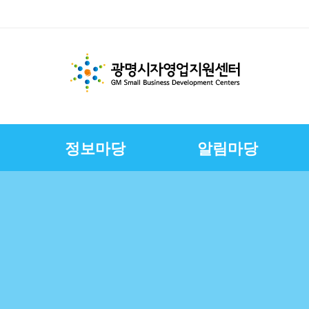
정보마당
알림마당
체지원
교육
변
스
경영환경개선지원
문서자료실
칭찬합니다
채용정보
E-러닝
CI
상권친화형도시조성사
정책금융서비스
사진자료실
구직자정보
제안합니다
연혁
업
연합회
보전
보
슈퍼바이저운영
자영업자컨설팅
장인대학멘토단
소상공인역량강화교육
지원
소상공인원스톱지원센
터