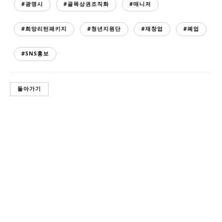
#광명시
#골목상권조직화
#매니저
#희망리턴패키지
#청년지원단
#재창업
#폐업
#SNS홍보
돌아가기