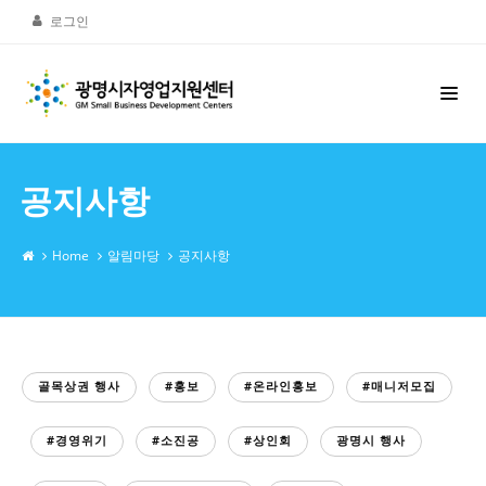
로그인
공지사항
Home
알림마당
공지사항
골목상권 행사
#홍보
#온라인홍보
#매니저모집
#경영위기
#소진공
#상인회
광명시 행사