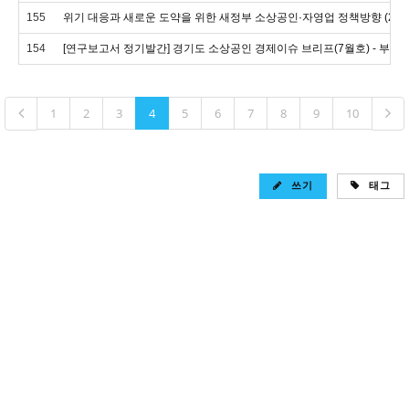
155
위기 대응과 새로운 도약을 위한 새정부 소상공인·자영업 정책방향 (2022. 
154
[연구보고서 정기발간] 경기도 소상공인 경제이슈 브리프(7월호) - 부동
1
2
3
4
5
6
7
8
9
10
쓰기
태그