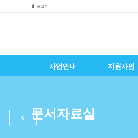
로그인
사업안내
지원사업
골목상권공동
창업및경영
질문 및 답
자영업뉴
공지사항
인사말
광명시소상공인
특례보증이차
자영업정
문서자료실
LED조명교체