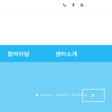
02-
268
0-
686
참여마당
센터소개
4~5
스마트상점기술보급
광명시금융서비스
센터장과의대화
영상자료실
업무소개
노란우산공제지원
골목상권상인회
찾아오시는길
상권정보
광명세일페스타
특화거리지원
Home
정보마당
문서자료실