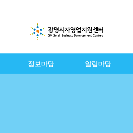
정보마당
알림마당
체지원
교육
변
스
경영환경개선지원
문서자료실
칭찬합니다
채용정보
E-러닝
CI
상권친화형도시조성사
정책금융서비스
사진자료실
구직자정보
제안합니다
연혁
업
연합회
보전
보
슈퍼바이저운영
자영업자컨설팅
장인대학멘토단
소상공인역량강화교육
지원
소상공인원스톱지원센
터