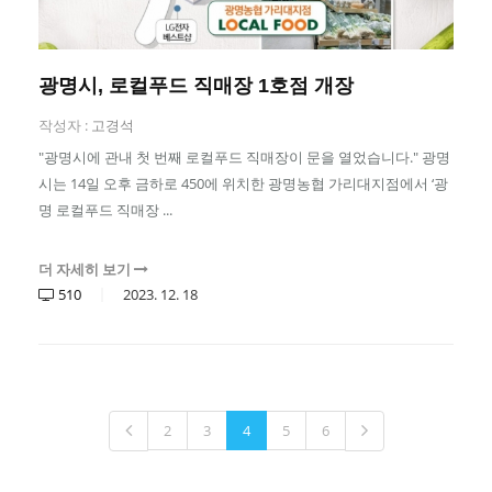
광명시, 로컬푸드 직매장 1호점 개장
작성자 :
고경석
"광명시에 관내 첫 번째 로컬푸드 직매장이 문을 열었습니다." 광명
시는 14일 오후 금하로 450에 위치한 광명농협 가리대지점에서 ‘광
명 로컬푸드 직매장 ...
더 자세히 보기
510
2023.
12.
18
2
3
4
5
6