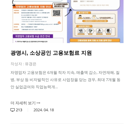
광명시, 소상공인 고용보험료 지원
작성자 :
유경은
자영업자 고용보험은 6개월 적자 지속, 매출액 감소, 자연재해, 질
병, 부상 등 비자발적인 사유로 사업장을 닫는 경우, 최대 7개월 동
안 실업급여와 직업능력개...
더 자세히 보기
213
2024.
04.
18