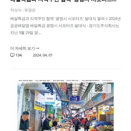
작성자 :
유경은
배달특급과 지역주민 협력 '광명시 서포터즈' 발대식 열려 ○ 2024년
공공배달앱 배달특급 광명시 서포터즈 발대식 - 경기도주식회사는
지난 3월 29일 광...
더 자세히 보기
134
2024.
04.
01