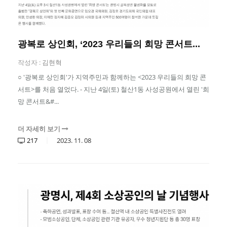
광복로 상인회, ‘2023 우리들의 희망 콘서트...
작성자 :
김현혁
○ '광복로 상인회'가 지역주민과 함께하는 <2023 우리들의 희망 콘
서트>를 처음 열었다. - 지난 4일(토) 철산1동 사성공원에서 열린 '희
망 콘서트&#...
더 자세히 보기
217
2023.
11.
08