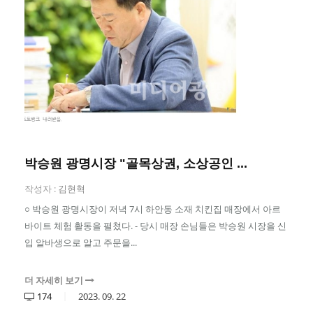
박승원 광명시장 "골목상권, 소상공인 ...
작성자 :
김현혁
○ 박승원 광명시장이 저녁 7시 하안동 소재 치킨집 매장에서 아르
바이트 체험 활동을 펼쳤다. - 당시 매장 손님들은 박승원 시장을 신
입 알바생으로 알고 주문을...
더 자세히 보기
174
2023.
09.
22