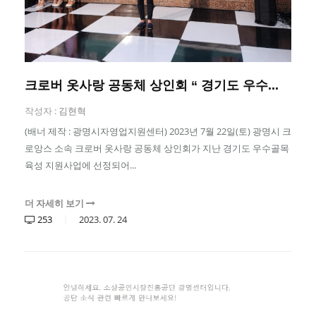
크로버 옷사랑 공동체 상인회 “ 경기도 우수...
작성자 :
김현혁
(배너 제작 : 광명시자영업지원센터) 2023년 7월 22일(토) 광명시 크
로앙스 소속 크로버 옷사랑 공동체 상인회가 지난 경기도 우수골목
육성 지원사업에 선정되어...
더 자세히 보기
253
2023.
07.
24