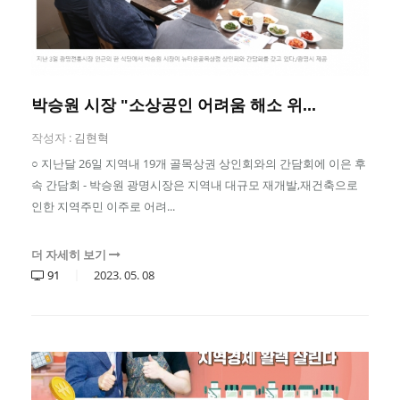
박승원 시장 "소상공인 어려움 해소 위...
작성자 :
김현혁
○ 지난달 26일 지역내 19개 골목상권 상인회와의 간담회에 이은 후
속 간담회 - 박승원 광명시장은 지역내 대규모 재개발,재건축으로
인한 지역주민 이주로 어려...
더 자세히 보기
91
2023.
05.
08