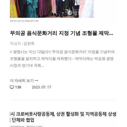
무의공 음식문화거리 지정 기념 조형물 제막...
작성자 :
김현혁
○ 광명시는 지난 12일(수) '무의공 음식문화거리' 지정을 기념하여
조형물을 설치하고 제막식을 개최했다. - 제막식에는 박승원 광명
시장과 양기대 국회...
더 자세히 보기
138
2023.
07.
17