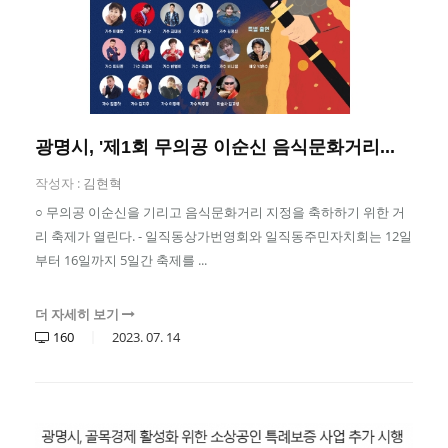
광명시, '제1회 무의공 이순신 음식문화거리...
작성자 :
김현혁
○ 무의공 이순신을 기리고 음식문화거리 지정을 축하하기 위한 거
리 축제가 열린다. - 일직동상가번영회와 일직동주민자치회는 12일
부터 16일까지 5일간 축제를 ...
더 자세히 보기
160
2023.
07.
14