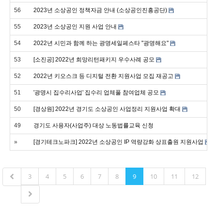
56
2023년 소상공인 정책자금 안내 (소상공인진흥공단)
55
2023년 소상공인 지원 사업 안내
54
2022년 시민과 함께 하는 광명세일페스타 "광명해요"
53
[소진공] 2022년 희망리턴패키지 우수사례 공모
52
2022년 키오스크 등 디지털 전환 지원사업 모집 재공고
51
'광명시 집수리사업' 집수리 업체풀 참여업체 공모
50
[경상원] 2022년 경기도 소상공인 사업정리 지원사업 확대
49
경기도 사용자(사업주) 대상 노동법률교육 신청
»
[경기테크노파크] 2022년 소상공인 IP 역량강화 상표출원 지원사업
3
4
5
6
7
8
9
10
11
12