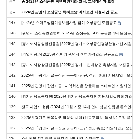
공지
★ 2026년 소상공인 경영역량강화 교육, 교육대상자 모집
공지
2026년 광명시 소상공인 특례보증 이차보전 지원사업 공고
147
[2025년 스마트상점기술보급사업 참여 소상공인 모집공고
146
[광명시 소상공인연합회] 2025년 소상공인 SOS 응급클리닉 모집공고
145
[경기도시장상권진흥원] 2025년 경기도소상공인경영환경개선 지원사업
144
[기업지원과] 2025년 상반기 광명시 착한가격업소 신규모집
143
[경기도시장상권진흥원] 2025년 경기도 연대상권 육성지원 모집공고
142
2025년 「광명시 골목상권 공동체 (신규, 성장, 홍보) 지원사업」모집 
141
2025년 광명시 창업자금 - 지역혁신을 창출하는 스타트업 지원사업 공
140
[경기신용보증재단] 2025년 경기신용보증재단 지원사업설명회 개최
139
전국 사업자 현황 (2024년 11월 기준 14개 업태 성별 연령별 존속연수별
138
2025년 경기도 골목상권 활성화 사업 (신규조직화, 특성화) 모집 공고 
137
2025년 「광명시 골목상권 공동체 (신규.성장.홍보) 지원사업」 모집 공
136
소상공인 전기요금 특별지원사업 시행 수정공고