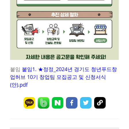
붙임
붙임1. ★정정_2024년 경기도 청년푸드창
업허브 10기 창업팀 모집공고 및 신청서식
(안).pdf