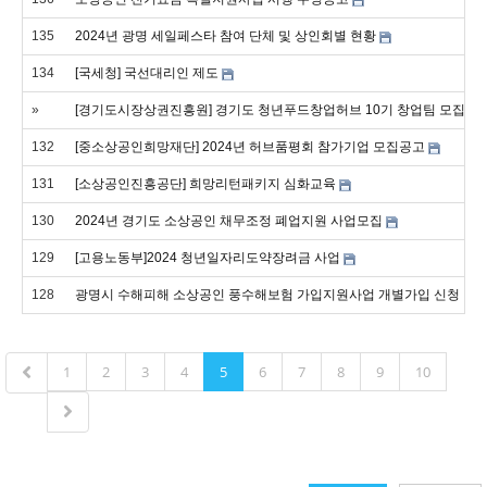
135
2024년 광명 세일페스타 참여 단체 및 상인회별 현황
134
[국세청] 국선대리인 제도
»
[경기도시장상권진흥원] 경기도 청년푸드창업허브 10기 창업팀 모집
132
[중소상공인희망재단] 2024년 허브품평회 참가기업 모집공고
131
[소상공인진흥공단] 희망리턴패키지 심화교육
130
2024년 경기도 소상공인 채무조정 폐업지원 사업모집
129
[고용노동부]2024 청년일자리도약장려금 사업
128
광명시 수해피해 소상공인 풍수해보험 가입지원사업 개별가입 신청 안
1
2
3
4
5
6
7
8
9
10