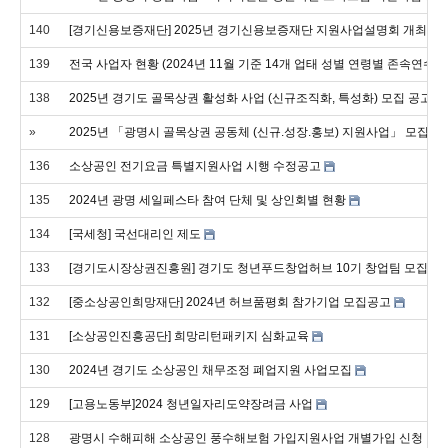
140
[경기신용보증재단] 2025년 경기신용보증재단 지원사업설명회 개최
139
전국 사업자 현황 (2024년 11월 기준 14개 업태 성별 연령별 존속연수별
138
2025년 경기도 골목상권 활성화 사업 (신규조직화, 특성화) 모집 공고 
»
2025년 「광명시 골목상권 공동체 (신규.성장.홍보) 지원사업」 모집 공
136
소상공인 전기요금 특별지원사업 시행 수정공고
135
2024년 광명 세일페스타 참여 단체 및 상인회별 현황
134
[국세청] 국선대리인 제도
133
[경기도시장상권진흥원] 경기도 청년푸드창업허브 10기 창업팀 모집
132
[중소상공인희망재단] 2024년 허브품평회 참가기업 모집공고
131
[소상공인진흥공단] 희망리턴패키지 심화교육
130
2024년 경기도 소상공인 채무조정 폐업지원 사업모집
129
[고용노동부]2024 청년일자리도약장려금 사업
128
광명시 수해피해 소상공인 풍수해보험 가입지원사업 개별가입 신청 안